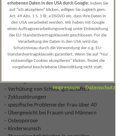
erhobenen Daten in den USA durch Google:
Indem Sie
Termin vereinbaren //
auf "Ich akzeptiere" klicken, willigen Sie zugleich gem.
Kontaktieren
Art. 49 Abs. 1 S. 1 lit. a DSGVO ein, dass Ihre Daten in
den USA verarbeitet werden. Wir haben mit Google
einen Auftragsverarbeitungsvertrag unter Einbeziehung
der EU-Standardvertragsklauseln geschlossen. Für die
Verarbeitung der Daten in den USA wird das
Privat-Dozentin | Dr. med. MUDr
Schutzniveau durch die Verwendung der o.g. EU-
Dana Seidlová-Wuttke
Standardvertragsklauseln garantiert. Wenn Sie auf "Nur
notwendige Cookies akzeptieren" klicken, findet die
Endokrinologie und Gynäkologie
vorgehend beschriebene Übermittlung nicht statt.
Diagnostik und Therapie hormoneller
Störungen
Impressum
Datenschutz
Verhütung von Schwangerschaften
Zyklusstörungen
spezifische Probleme der Frau über 40
Übergewicht bei Frauen und Männern
Osteoporose
Kinderwunsch