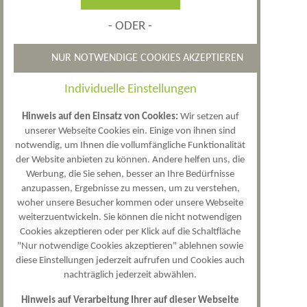
Schmerzen in den Brüsten? Das hat häufig
- ODER -
hormonelle Gründe, welche wir für Sie
herausfinden können.
NUR NOTWENDIGE COOKIES AKZEPTIEREN
Zahlreiche Ursachen für ungewollte
Kinderlosigkeit haben manchmal ebenfalls
Individuelle Einstellungen
hormonelle Gründe.
Hinweis auf den Einsatz von Cookies:
Wir setzen auf
unserer Webseite Cookies ein. Einige von ihnen sind
Auch dies können wir für Sie bestimmen und
notwendig, um Ihnen die vollumfängliche Funktionalität
Sie dann entsprechend beraten.
der Website anbieten zu können. Andere helfen uns, die
Werbung, die Sie sehen, besser an Ihre Bedürfnisse
Sie sind sich nicht sicher, welche
anzupassen, Ergebnisse zu messen, um zu verstehen,
Verhütungsmethode für Sie die Beste ist?
woher unsere Besucher kommen oder unsere Webseite
Auch hier stehen wir mit
weiterzuentwickeln. Sie können die nicht notwendigen
Cookies akzeptieren oder per Klick auf die Schaltfläche
Rat und Tat zur Seite.
"Nur notwendige Cookies akzeptieren" ablehnen sowie
diese Einstellungen jederzeit aufrufen und Cookies auch
Wir freuen uns auf Sie und beraten Sie gerne.
nachträglich jederzeit abwählen.
Hinweis auf Verarbeitung Ihrer auf dieser Webseite