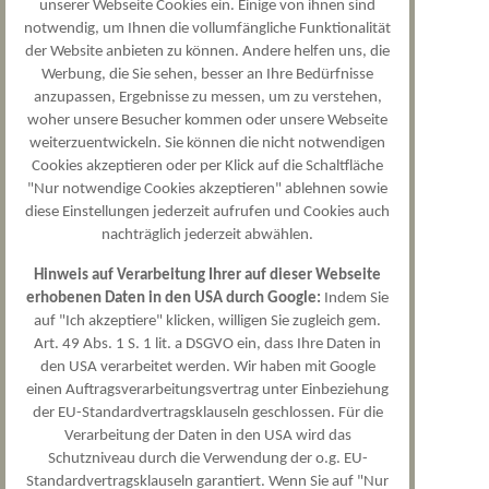
mehr erfahren
unserer Webseite Cookies ein. Einige von ihnen sind
notwendig, um Ihnen die vollumfängliche Funktionalität
der Website anbieten zu können. Andere helfen uns, die
Kontakt und Termine
Werbung, die Sie sehen, besser an Ihre Bedürfnisse
anzupassen, Ergebnisse zu messen, um zu verstehen,
Standort Bahnhofsallee 1D
woher unsere Besucher kommen oder unsere Webseite
weiterzuentwickeln. Sie können die nicht notwendigen
Cookies akzeptieren oder per Klick auf die Schaltfläche
weitere Informationen zur Ärztin
"Nur notwendige Cookies akzeptieren" ablehnen sowie
anrufen
diese Einstellungen jederzeit aufrufen und Cookies auch
E-Mail schreiben
nachträglich jederzeit abwählen.
Termin vereinbaren
Hinweis auf Verarbeitung Ihrer auf dieser Webseite
erhobenen Daten in den USA durch Google:
Indem Sie
auf "Ich akzeptiere" klicken, willigen Sie zugleich gem.
Art. 49 Abs. 1 S. 1 lit. a DSGVO ein, dass Ihre Daten in
den USA verarbeitet werden. Wir haben mit Google
einen Auftragsverarbeitungsvertrag unter Einbeziehung
der EU-Standardvertragsklauseln geschlossen. Für die
Verarbeitung der Daten in den USA wird das
Schutzniveau durch die Verwendung der o.g. EU-
Priv.-Doz. Dr. med.
Standardvertragsklauseln garantiert. Wenn Sie auf "Nur
Dana Seidlova-