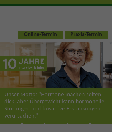
Online-Termin
Praxis-Termin
Unser Motto: "Hormone machen selten
dick, aber Übergewicht kann
hormonelle
Störungen und bösartige Erkrankungen
verursachen."