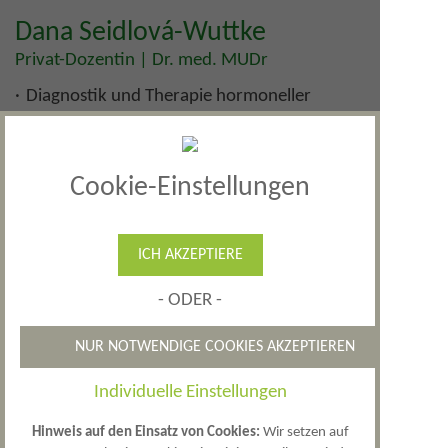
Dana Seidlová-Wuttke
Privat-Dozentin | Dr. med. MUDr
Diagnostik und Therapie hormoneller
Störungen
Verhütung von Schwangerschaften
Zyklusstörungen
Cookie-Einstellungen
spezifische Probleme der Frau über 40
Übergewicht bei Frauen und Männern
Osteoporose
ICH AKZEPTIERE
Kinderwunsch
- ODER -
Therapiemöglichkeiten in speziellen
Fällen des Brustkrebses oder des
NUR NOTWENDIGE COOKIES AKZEPTIEREN
Ovarialkarzinoms
gynäkologische Impfungen und
Individuelle Einstellungen
Kolposkopie
Hinweis auf den Einsatz von Cookies:
Wir setzen auf